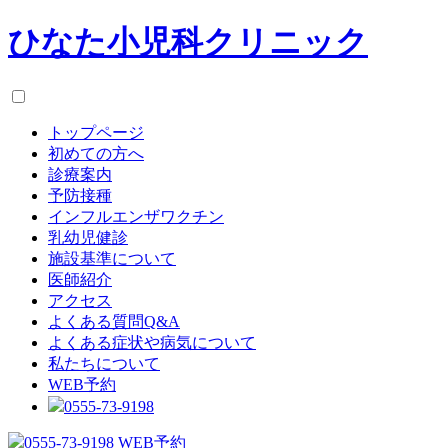
ひなた小児科クリニック
トップページ
初めての方へ
診療案内
予防接種
インフルエンザワクチン
乳幼児健診
施設基準について
医師紹介
アクセス
よくある質問Q&A
よくある症状や病気について
私たちについて
WEB予約
0555-73-9198
0555-73-9198
WEB予約