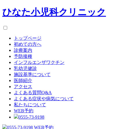
ひなた小児科クリニック
トップページ
初めての方へ
診療案内
予防接種
インフルエンザワクチン
乳幼児健診
施設基準について
医師紹介
アクセス
よくある質問Q&A
よくある症状や病気について
私たちについて
WEB予約
0555-73-9198
0555-73-9198
WEB予約