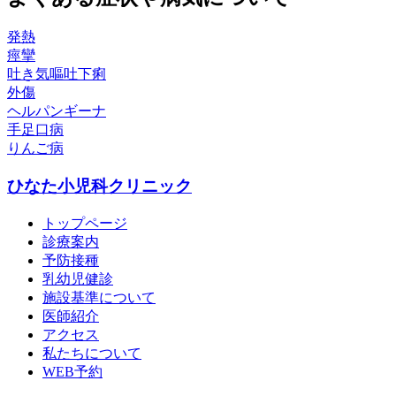
発熱
痙攣
吐き気嘔吐下痢
外傷
ヘルパンギーナ
手足口病
りんご病
ひなた小児科クリニック
トップページ
診療案内
予防接種
乳幼児健診
施設基準について
医師紹介
アクセス
私たちについて
WEB予約